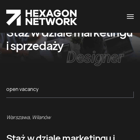
Staż w dziale marketingu
i sprzedaży
Designer
open vacancy
Warszawa, Wilanów
Staż w dziale marketingu i