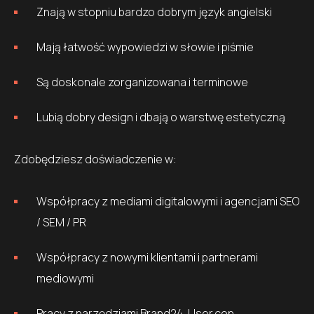
Znają w stopniu bardzo dobrym język angielski
Mają łatwość wypowiedzi w słowie i piśmie
Są doskonale zorganizowana i terminowe
Lubią dobry design i dbają o warstwę estetyczną
Zdobędziesz doświadczenie w:
Współpracy z mediami digitalowymi i agencjami SEO
/ SEM / PR
Współpracy z nowymi klientami i partnerami
mediowymi
Pracy z narzędziami Brand24, User.con