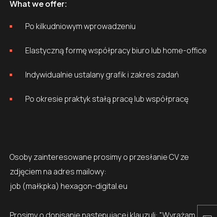
What we offer:
Po kilkudniowym wprowadzeniu
Elastyczną formę współpracy biuro lub home-office
Indywidualnie ustalany grafik i zakres zadań
Po okresie praktyk stałą pracę lub współpracę
Osoby zainteresowane prosimy o przesłanie CV ze
zdjęciem na adres mailowy:
job (małkpka) hexagon-digital.eu
Prosimy o dopisanie następującej klauzuli: "Wyrażam