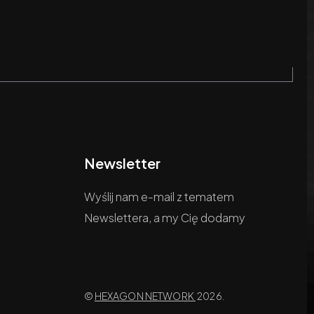
Newsletter
Wyślij nam e-mail z tematem
Newslettera, a my Cię dodamy
©
HEXAGON NETWORK
2026.