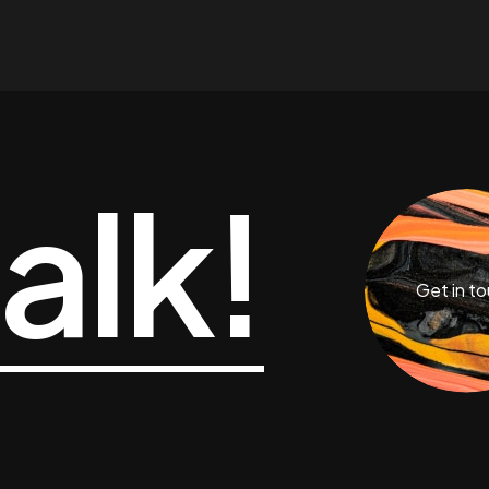
talk!
Get in t