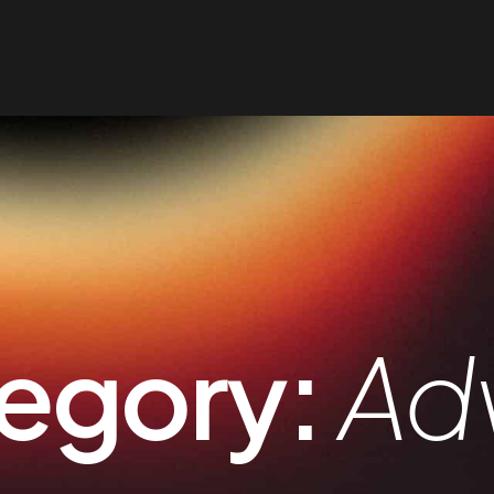
egory:
Adv